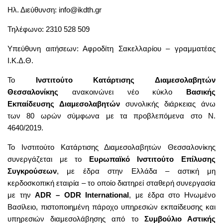
Ηλ. Διεύθυνση: info@ikdth.gr
Τηλέφωνο: 2310 528 509
Υπεύθυνη αιτήσεων: Αφροδίτη Σακελλαρίου – γραμματέας
Ι.Κ.Δ.Θ.
Το
Ινστιτούτο Κατάρτισης Διαμεσολαβητών
Θεσσαλονίκης
ανακοινώνει νέο κύκλο
Βασικής
Εκπαίδευσης Διαμεσολαβητών
συνολικής διάρκειας άνω
των 80 ωρών σύμφωνα με τα προβλεπόμενα στο Ν.
4640/2019.
Το Ινστιτούτο Κατάρτισης Διαμεσολαβητών Θεσσαλονίκης
συνεργάζεται με το
Ευρωπαϊκό Ινστιτούτο Επίλυσης
Συγκρούσεων
, με έδρα στην Ελλάδα – αστική μη
κερδοσκοπική εταιρία – το οποίο διατηρεί σταθερή συνεργασία
με την
ADR – ODR International
, με έδρα στο Ηνωμένο
Βασίλειο, πιστοποιημένη πάροχο υπηρεσιών εκπαίδευσης και
υπηρεσιών διαμεσολάβησης από το
Συμβούλιο Αστικής