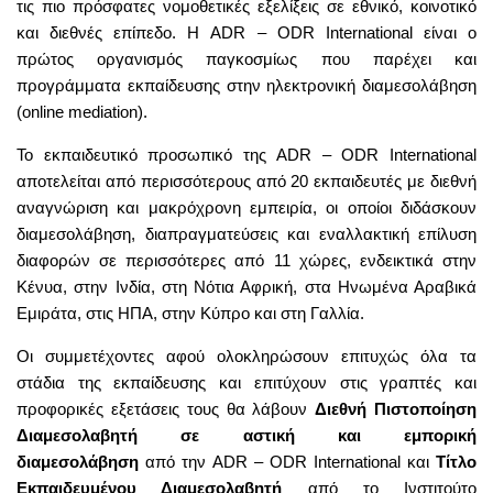
τις πιο πρόσφατες νομοθετικές εξελίξεις σε εθνικό, κοινοτικό
και διεθνές επίπεδο. Η ADR – ODR International είναι ο
πρώτος οργανισμός παγκοσμίως που παρέχει και
προγράμματα εκπαίδευσης στην ηλεκτρονική διαμεσολάβηση
(online mediation).
Το εκπαιδευτικό προσωπικό της ADR – ODR International
αποτελείται από περισσότερους από 20 εκπαιδευτές με διεθνή
αναγνώριση και μακρόχρονη εμπειρία, οι οποίοι διδάσκουν
διαμεσολάβηση, διαπραγματεύσεις και εναλλακτική επίλυση
διαφορών σε περισσότερες από 11 χώρες, ενδεικτικά στην
Κένυα, στην Ινδία, στη Νότια Αφρική, στα Ηνωμένα Αραβικά
Εμιράτα, στις ΗΠΑ, στην Κύπρο και στη Γαλλία.
Οι συμμετέχοντες αφού ολοκληρώσουν επιτυχώς όλα τα
στάδια της εκπαίδευσης και επιτύχουν στις γραπτές και
προφορικές εξετάσεις τους θα λάβουν
Διεθνή
Πιστοποίηση
Διαμεσολαβητή σε αστική και εμπορική
διαμεσολάβηση
από την ADR – ODR International και
Τίτλο
Εκπαιδευμένου Διαμεσολαβητή
από το Ινστιτούτο