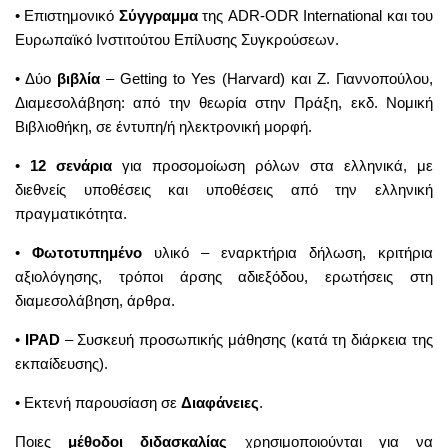
• Επιστημονικό
Σύγγραμμα
της ADR-ODR International και του
Ευρωπαϊκό Ινστιτούτου Επίλυσης Συγκρούσεων.
• Δύο
βιβλία
– Getting to Yes (Harvard) και Ζ. Γιαννοπούλου,
Διαμεσολάβηση: από την θεωρία στην Πράξη, εκδ. Νομική
Βιβλιοθήκη, σε έντυπη/ή ηλεκτρονική μορφή.
•
12 σενάρια
για προσομοίωση ρόλων στα ελληνικά, με
διεθνείς υποθέσεις και υποθέσεις από την ελληνική
πραγματικότητα.
•
Φωτοτυπημένο
υλικό – εναρκτήρια δήλωση, κριτήρια
αξιολόγησης, τρόποι άρσης αδιεξόδου, ερωτήσεις στη
διαμεσολάβηση, άρθρα.
•
IPAD
– Συσκευή προσωπικής μάθησης (κατά τη διάρκεια της
εκπαίδευσης).
• Εκτενή παρουσίαση σε
Διαφάνειες
.
Ποιες
μέθοδοι διδασκαλίας
χρησιμοποιούνται για να