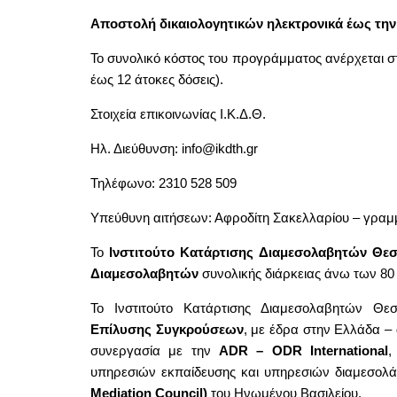
Αποστολή δικαιολογητικών ηλεκτρονικά έως τη
Το συνολικό κόστος του προγράμματος ανέρχεται σ
έως 12 άτοκες δόσεις).
Στοιχεία επικοινωνίας Ι.Κ.Δ.Θ.
Ηλ. Διεύθυνση: info@ikdth.gr
Τηλέφωνο: 2310 528 509
Υπεύθυνη αιτήσεων: Αφροδίτη Σακελλαρίου – γραμμ
Το
Ινστιτούτο Κατάρτισης Διαμεσολαβητών Θε
Διαμεσολαβητών
συνολικής διάρκειας άνω των 8
Το Ινστιτούτο Κατάρτισης Διαμεσολαβητών Θε
Επίλυσης Συγκρούσεων
, με έδρα στην Ελλάδα – 
συνεργασία με την
ADR – ODR International
,
υπηρεσιών εκπαίδευσης και υπηρεσιών διαμεσολ
Mediation Council)
του Ηνωμένου Βασιλείου.