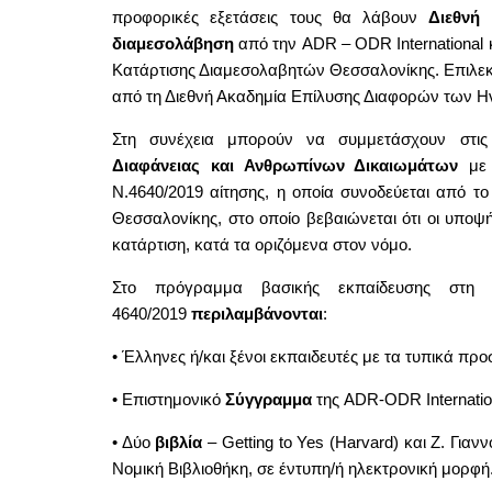
προφορικές εξετάσεις τους θα λάβουν
Διεθνή
διαμεσολάβηση
από την ADR – ODR International 
Κατάρτισης Διαμεσολαβητών Θεσσαλονίκης. Επιλεκ
από τη Διεθνή Ακαδημία Επίλυσης Διαφορών των Η
Στη συνέχεια μπορούν να συμμετάσχουν στις
Διαφάνειας και Ανθρωπίνων Δικαιωμάτων
με 
Ν.4640/2019 αίτησης, η οποία συνοδεύεται από το
Θεσσαλονίκης, στο οποίο βεβαιώνεται ότι οι υποψ
κατάρτιση, κατά τα οριζόμενα στον νόμο.
Στο πρόγραμμα βασικής εκπαίδευσης στη 
4640/2019
περιλαμβάνονται
:
• Έλληνες ή/και ξένοι εκπαιδευτές με τα τυπικά πρ
• Επιστημονικό
Σύγγραμμα
της ADR-ODR Internatio
• Δύο
βιβλία
– Getting to Yes (Harvard) και Ζ. Για
Νομική Βιβλιοθήκη, σε έντυπη/ή ηλεκτρονική μορφή