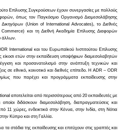
ιτούτο Επίλυσης Συγκρούσεων έχουν συνεργασίες με πολλούς
ιαφορών, όπως τον Παγκόσμιο Οργανισμό Διαμεσολάβησης
 Δικηγόρων (Union of International Advocates), το Διεθνές
of Commerce) και τη Διεθνή Ακαδημία Επίλυσης Διαφορών
ξύ άλλων.
 International και του Ευρωπαϊκού Ινστιτούτου Επίλυσης
ς είκοσι ετών στην εκπαίδευση υποψήφιων διαμεσολαβητών
έγγιση και προσανατολισμό στην ανάπτυξη τεχνικών και
ξεις σε εθνικό, κοινοτικό και διεθνές επίπεδο. Η ADR – ODR
κοσμίως που παρέχει και προγράμματα εκπαίδευσης στην
ional αποτελείται από περισσότερους από 20 εκπαιδευτές με
 οποίοι διδάσκουν διαμεσολάβηση, διαπραγματεύσεις και
ό 11 χώρες, ενδεικτικά στην Κένυα, στην Ινδία, στη Νότια
στην Κύπρο και στη Γαλλία.
 τα στάδια της εκπαίδευσης και επιτύχουν στις γραπτές και