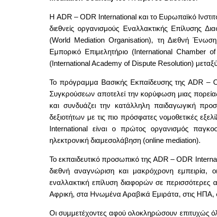
Η ADR – ODR International και το Ευρωπαϊκό Ινστ
διεθνείς οργανισμούς Εναλλακτικής Επίλυσης Δ
(World Mediation Organisation), τη Διεθνή Ένωση
Εμπορικό Επιμελητήριο (International Chamber 
(International Academy of Dispute Resolution) μετα
Το πρόγραμμα Βασικής Εκπαίδευσης της ADR – ODR
Συγκρούσεων αποτελεί την κορύφωση μιας πορεία
και συνδυάζει την κατάλληλη παιδαγωγική προσ
δεξιοτήτων με τις πιο πρόσφατες νομοθετικές εξελί
International είναι ο πρώτος οργανισμός παγ
ηλεκτρονική διαμεσολάβηση (online mediation).
Το εκπαιδευτικό προσωπικό της ADR – ODR Internat
διεθνή αναγνώριση και μακρόχρονη εμπειρία, οι
εναλλακτική επίλυση διαφορών σε περισσότερες απ
Αφρική, στα Ηνωμένα Αραβικά Εμιράτα, στις ΗΠΑ, 
Οι συμμετέχοντες αφού ολοκληρώσουν επιτυχώς όλα