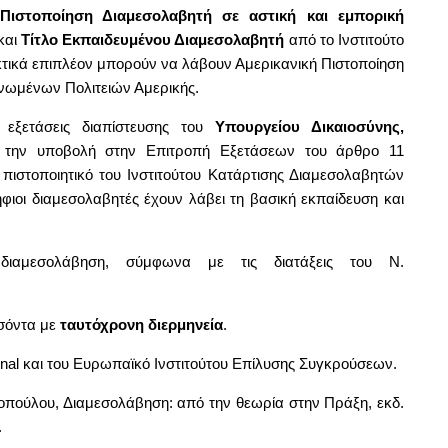
Πιστοποίηση Διαμεσολαβητή σε αστική και εμπορική
και
Τίτλο Εκπαιδευμένου Διαμεσολαβητή
από το Ινστιτούτο
τικά επιπλέον μπορούν να λάβουν Αμερικανική Πιστοποίηση
νωμένων Πολιτειών Αμερικής.
 εξετάσεις διαπίστευσης του
Υπουργείου Δικαιοσύνης,
την υποβολή στην Επιτροπή Εξετάσεων του άρθρο 11
 πιστοποιητικό του Ινστιτούτου Κατάρτισης Διαμεσολαβητών
ήφιοι διαμεσολαβητές έχουν λάβει τη βασική εκπαίδευση και
διαμεσολάβηση, σύμφωνα με τις διατάξεις του Ν.
οσόντα με
ταυτόχρονη διερμηνεία
.
nal και του Ευρωπαϊκό Ινστιτούτου Επίλυσης Συγκρούσεων.
ννοπούλου, Διαμεσολάβηση: από την θεωρία στην Πράξη, εκδ.
.