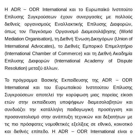
Η ADR – ODR International και το Ευρωπαϊκό Ινστιτούτο
Επίλυσης Συγκρούσεων έχουν συνεργασίες με πολλούς
διεθνείς οργανισμούς Εναλλακτικής Επίλυσης Διαφορών,
όπως τον Παγκόσμιο Οργανισμό Διαμεσολάβησης (World
Mediation Organisation), τη Διεθνή Ένωση Δικηγόρων (Union of
International Advocates), το Διεθνές Εμπορικό Επιμελητήριο
(International Chamber of Commerce) και τη Διεθνή Ακαδημία
Επίλυσης Διαφορών (International Academy of Dispute
Resolution) μεταξύ άλλων.
Το πρόγραμμα Βασικής Εκπαίδευσης της ADR – ODR
International και του Ευρωπαϊκού Ινστιτούτου Επίλυσης
Συγκρούσεων αποτελεί την κορύφωση μιας πορείας είκοσι
ετών στην εκπαίδευση υποψήφιων διαμεσολαβητών και
συνδυάζει την κατάλληλη παιδαγωγική προσέγγιση και
προσανατολισμό στην ανάπτυξη τεχνικών και δεξιοτήτων με
τις πιο πρόσφατες νομοθετικές εξελίξεις σε εθνικό, κοινοτικό
και διεθνές επίπεδο. Η ADR – ODR International είναι ο