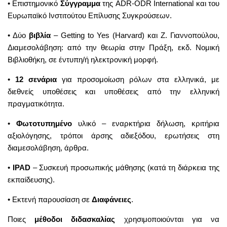
• Επιστημονικό
Σύγγραμμα
της ADR-ODR International και του
Ευρωπαϊκό Ινστιτούτου Επίλυσης Συγκρούσεων.
• Δύο
βιβλία
– Getting to Yes (Harvard) και Ζ. Γιαννοπούλου,
Διαμεσολάβηση: από την θεωρία στην Πράξη, εκδ. Νομική
Βιβλιοθήκη, σε έντυπη/ή ηλεκτρονική μορφή.
•
12 σενάρια
για προσομοίωση ρόλων στα ελληνικά, με
διεθνείς υποθέσεις και υποθέσεις από την ελληνική
πραγματικότητα.
•
Φωτοτυπημένο
υλικό – εναρκτήρια δήλωση, κριτήρια
αξιολόγησης, τρόποι άρσης αδιεξόδου, ερωτήσεις στη
διαμεσολάβηση, άρθρα.
•
IPAD
– Συσκευή προσωπικής μάθησης (κατά τη διάρκεια της
εκπαίδευσης).
• Εκτενή παρουσίαση σε
Διαφάνειες
.
Ποιες
μέθοδοι διδασκαλίας
χρησιμοποιούνται για να