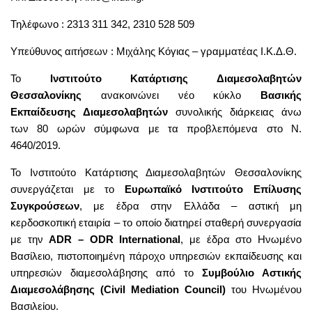
Τηλέφωνο : 2313 311 342, 2310 528 509
Υπεύθυνος αιτήσεων : Μιχάλης Κόγιας – γραμματέας Ι.Κ.Δ.Θ.
Το
Ινστιτούτο Κατάρτισης Διαμεσολαβητών
Θεσσαλονίκης
ανακοινώνει νέο κύκλο
Βασικής
Εκπαίδευσης Διαμεσολαβητών
συνολικής διάρκειας άνω
των 80 ωρών σύμφωνα με τα προβλεπόμενα στο Ν.
4640/2019.
Το Ινστιτούτο Κατάρτισης Διαμεσολαβητών Θεσσαλονίκης
συνεργάζεται με το
Ευρωπαϊκό Ινστιτούτο Επίλυσης
Συγκρούσεων
, με έδρα στην Ελλάδα – αστική μη
κερδοσκοπική εταιρία – το οποίο διατηρεί σταθερή συνεργασία
με την
ADR – ODR International
, με έδρα στο Ηνωμένο
Βασίλειο, πιστοποιημένη πάροχο υπηρεσιών εκπαίδευσης και
υπηρεσιών διαμεσολάβησης από το
Συμβούλιο Αστικής
Διαμεσολάβησης (Civil Mediation Council)
του Ηνωμένου
Βασιλείου.