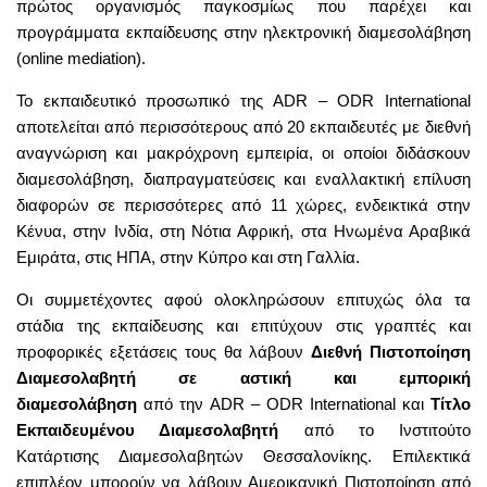
πρώτος οργανισμός παγκοσμίως που παρέχει και
προγράμματα εκπαίδευσης στην ηλεκτρονική διαμεσολάβηση
(online mediation).
Το εκπαιδευτικό προσωπικό της ADR – ODR International
αποτελείται από περισσότερους από 20 εκπαιδευτές με διεθνή
αναγνώριση και μακρόχρονη εμπειρία, οι οποίοι διδάσκουν
διαμεσολάβηση, διαπραγματεύσεις και εναλλακτική επίλυση
διαφορών σε περισσότερες από 11 χώρες, ενδεικτικά στην
Κένυα, στην Ινδία, στη Νότια Αφρική, στα Ηνωμένα Αραβικά
Εμιράτα, στις ΗΠΑ, στην Κύπρο και στη Γαλλία.
Οι συμμετέχοντες αφού ολοκληρώσουν επιτυχώς όλα τα
στάδια της εκπαίδευσης και επιτύχουν στις γραπτές και
προφορικές εξετάσεις τους θα λάβουν
Διεθνή
Πιστοποίηση
Διαμεσολαβητή σε αστική και εμπορική
διαμεσολάβηση
από την ADR – ODR International και
Τίτλο
Εκπαιδευμένου Διαμεσολαβητή
από το Ινστιτούτο
Κατάρτισης Διαμεσολαβητών Θεσσαλονίκης. Επιλεκτικά
επιπλέον μπορούν να λάβουν Αμερικανική Πιστοποίηση από