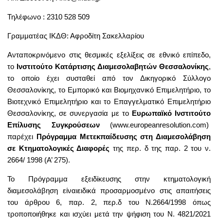
Τηλέφωνο : 2310 528 509
Γραμματέας ΙΚΔΘ: Αφροδίτη Σακελλαρίου
Ανταποκρινόμενο στις θεσμικές εξελίξεις σε εθνικό επίπεδο,
το
Ινστιτούτο Κατάρτισης Διαμεσολαβητών Θεσσαλονίκης
,
το οποίο έχει συσταθεί από τον Δικηγορικό Σύλλογο
Θεσσαλονίκης, το Εμπορικό και Βιομηχανικό Επιμελητήριο, το
Βιοτεχνικό Επιμελητήριο και το Επαγγελματικό Επιμελητήριο
Θεσσαλονίκης, σε συνεργασία με το
Ευρωπαϊκό Ινστιτούτο
Επίλυσης Συγκρούσεων
(
www.europeanresolution.com
)
παρέχει
Πρόγραμμα Μετεκπαίδευσης στη
Διαμεσολάβηση
σε Κτηματολογικές Διαφορές
της περ. δ της παρ. 2 του ν.
2664/ 1998 (Α’ 275).
Το Πρόγραμμα εξειδίκευσης στην κτηματολογική
διαμεσολάβηση είναιειδικά προσαρμοσμένο στις απαιτήσεις
του άρθρου 6, παρ. 2, περ.δ του Ν.2664/1998 όπως
τροποποιήθηκε και ισχύει μετά την ψήφιση του Ν. 4821/2021