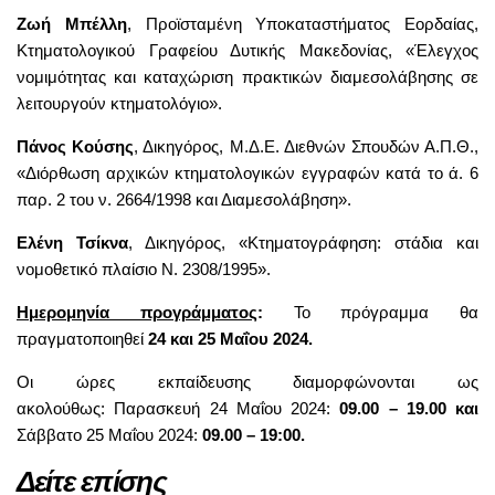
Ζωή Μπέλλη
, Προϊσταμένη Υποκαταστήματος Εορδαίας,
Κτηματολογικού Γραφείου Δυτικής Μακεδονίας, «Έλεγχος
νομιμότητας και καταχώριση πρακτικών διαμεσολάβησης σε
λειτουργούν κτηματολόγιο».
Πάνος Κούσης
, Δικηγόρος, Μ.Δ.Ε. Διεθνών Σπουδών Α.Π.Θ.,
«Διόρθωση αρχικών κτηματολογικών εγγραφών κατά το ά. 6
παρ. 2 του ν. 2664/1998 και Διαμεσολάβηση».
Ελένη Τσίκνα
, Δικηγόρος, «Κτηματογράφηση: στάδια και
νομοθετικό πλαίσιο Ν. 2308/1995».
Ημερομηνία προγράμματος
:
Το πρόγραμμα θα
πραγματοποιηθεί
24 και 25 Μαΐου 2024.
Οι ώρες εκπαίδευσης διαμορφώνονται ως
ακολούθως: Παρασκευή 24 Μαΐου 2024:
09.00 – 19.00
και
Σάββατο 25 Μαΐου 2024:
09.00 – 19:00.
Δείτε επίσης