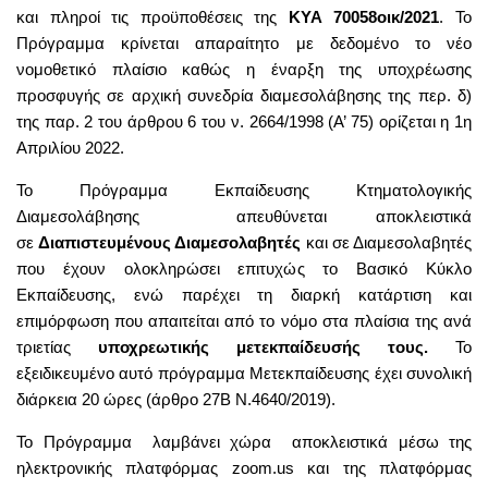
και πληροί τις προϋποθέσεις της
ΚΥΑ 70058οικ/2021
. Το
Πρόγραμμα κρίνεται απαραίτητο με δεδομένο το νέο
νομοθετικό πλαίσιο καθώς η έναρξη της υποχρέωσης
προσφυγής σε αρχική συνεδρία διαμεσολάβησης της περ. δ)
της παρ. 2 του άρθρου 6 του ν. 2664/1998 (Α’ 75) ορίζεται η 1η
Απριλίου 2022.
Το Πρόγραμμα Εκπαίδευσης Κτηματολογικής
Διαμεσολάβησης απευθύνεται αποκλειστικά
σε
Διαπιστευμένους Διαμεσολαβητές
και σε Διαμεσολαβητές
που έχουν ολοκληρώσει επιτυχώς το Βασικό Κύκλο
Εκπαίδευσης, ενώ παρέχει τη διαρκή κατάρτιση και
επιμόρφωση που απαιτείται από το νόμο στα πλαίσια της ανά
τριετίας
υποχρεωτικής μετεκπαίδευσής τους.
Το
εξειδικευμένο αυτό πρόγραμμα Μετεκπαίδευσης έχει συνολική
διάρκεια 20 ώρες (άρθρο 27Β Ν.4640/2019).
Το Πρόγραμμα λαμβάνει χώρα αποκλειστικά μέσω της
ηλεκτρονικής πλατφόρμας zoom.us και της πλατφόρμας