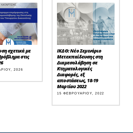
ση σχετικά με
ΙΚΔΘ: Νέο Σεμινάριο
Πρόβλημα στις
Μετεκπαίδευσης στη
26
Διαμεσολάβηση σε
Κτηματολογικές
ΑΡΊΟΥ, 2026
Διαφορές, εξ
αποστάσεως, 18-19
Μαρτίου 2022
15 ΦΕΒΡΟΥΑΡΊΟΥ, 2022